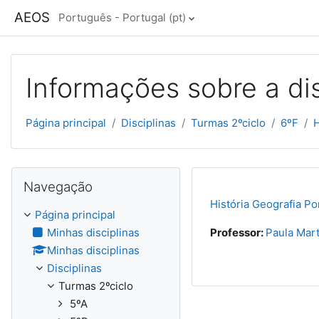
Ir para o conteúdo principal
AEOS
Português - Portugal ‎(pt)‎
Informações sobre a dis
Página principal
Disciplinas
Turmas 2ºciclo
6ºF
H
Ignorar Navegação
Navegação
História Geografia Po
Página principal
Minhas disciplinas
Professor:
Paula Mart
Minhas disciplinas
Disciplinas
Turmas 2ºciclo
5ºA