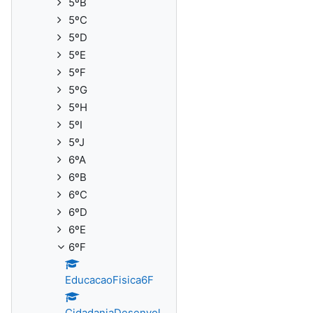
5ºB
5ºC
5ºD
5ºE
5ºF
5ºG
5ºH
5ºI
5ºJ
6ºA
6ºB
6ºC
6ºD
6ºE
6ºF
EducacaoFisica6F
CidadaniaDesenvol