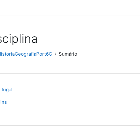
ciplina
istoriaGeografiaPort6G
Sumário
rtugal
ins