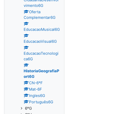
vimento6G
Oferta
Complementar6G
EducacaoMusical6G
EducacaoVisual6G
EducacaoTecnologi
ca6G
HistoriaGeografiaP
ort6G
CN-6ºF
Mat-6F
Ingles6G
Português6G
6ºG