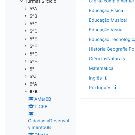
Oferta complementar
Turmas 2ºciclo
5ºA
Educação Física
5ºB
Educação Musical
5ºC
Educação Visual
5ºD
5ºE
Educação Tecnológic
5ºF
História Geografia Po
5ºG
CiênciasNaturais
5ºH
Matemática
5ºI
5ºJ
Inglês
6ºA
Português
6ºB
AMar6B
TIC6B
CidadaniaDesenvol
vimento6B
Oferta