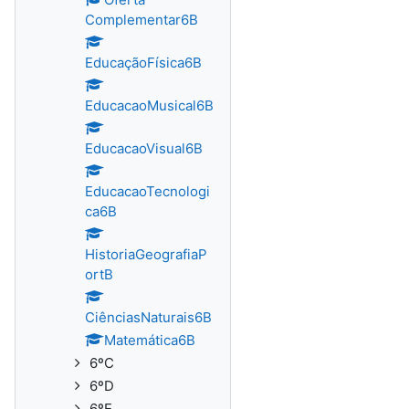
Complementar6B
EducaçãoFísica6B
EducacaoMusical6B
EducacaoVisual6B
EducacaoTecnologi
ca6B
HistoriaGeografiaP
ortB
CiênciasNaturais6B
Matemática6B
6ºC
6ºD
6ºE