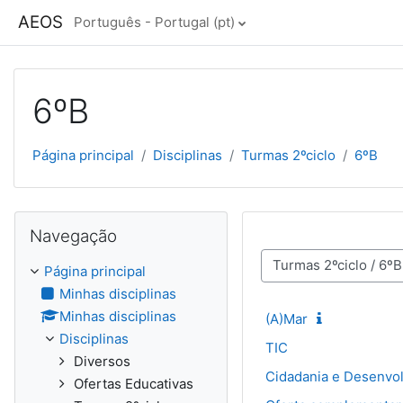
Ir para o conteúdo principal
AEOS
Português - Portugal ‎(pt)‎
6ºB
Página principal
Disciplinas
Turmas 2ºciclo
6ºB
Ignorar Navegação
Navegação
Categorias de disciplinas
Página principal
Minhas disciplinas
Minhas disciplinas
(A)Mar
Disciplinas
TIC
Diversos
Cidadania e Desenvo
Ofertas Educativas