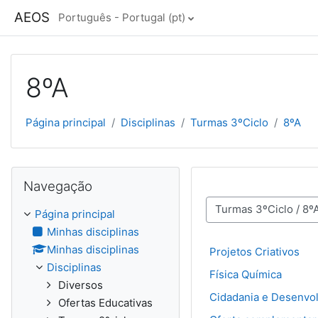
Ir para o conteúdo principal
AEOS
Português - Portugal ‎(pt)‎
8ºA
Página principal
Disciplinas
Turmas 3ºCiclo
8ºA
Ignorar Navegação
Navegação
Categorias de disciplinas
Página principal
Minhas disciplinas
Minhas disciplinas
Projetos Criativos
Disciplinas
Física Química
Diversos
Cidadania e Desenvo
Ofertas Educativas