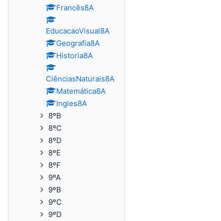
Francês8A
EducacaoVisual8A
Geografia8A
Historia8A
CiênciasNaturais8A
Matemática8A
Ingles8A
8ºB
8ºC
8ºD
8ºE
8ºF
9ºA
9ºB
9ºC
9ºD