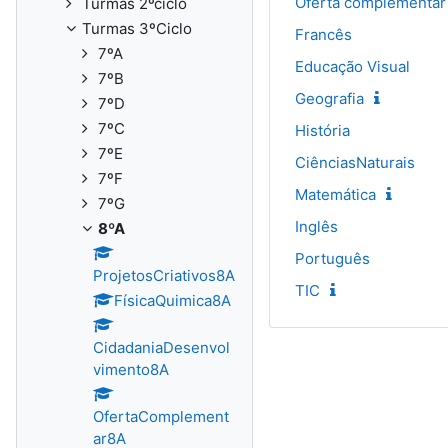
Oferta complementar
Turmas 2ºciclo
Turmas 3ºCiclo
Francês
7ºA
Educação Visual
7ºB
Geografia
7ºD
7ºC
História
7ºE
CiênciasNaturais
7ºF
Matemática
7ºG
Inglês
8ºA
Português
ProjetosCriativos8A
TIC
FísicaQuimica8A
CidadaniaDesenvol
vimento8A
OfertaComplement
ar8A